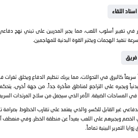
ستاد اللقاء
ار في تغيير أسلوب اللعب، مما يجبر المدربين على تبني نهج دفاعي
 سرعة تنفيذ الهجمات ويختبر القوة البدنية للمهاجمين.
فريق
 سريعاً كالبرق في التحولات، مما يربك تنظيم الدفاع ويخلق ثغرات ف
ياً ويجبره على التراجع لمناطق متأخرة جداً. من جهة أخرى، يتحكم ا
ة في المساحات الضيقة. الأمر الذي سيجعل من سلاح المرتدات السريعة 
الدفاعي غير القابل للكسر، والذي يعتمد على تقارب الخطوط بصرامة ت
لخصم ويجبرهم على اللعب بعيداً عن منطقة الخطر. وفي منعطف آ
يا التمرير البينية تماماً.