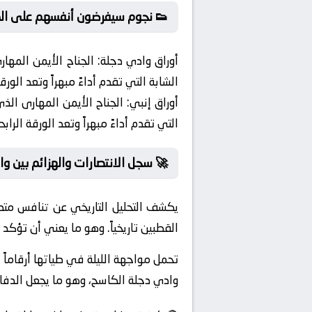
👟 نجوم سيفرضون أنفسهم على الم
أوراق وادي دجلة:
الجناح الأيمن المهار
الشابة التي تقدم أداءً مبهراً وتعد الو
أوراق إنبي:
الجناح الأيمن المهارى الذي
التي تقدم أداءً مبهراً وتعد الورقة الر
🚀 سجل الانتصارات والهزائم بين و
يكشف التحليل التاريخي عن تنافس متص
القطبين تاريخياً. وهو ما يعني أن تؤكد الأرقام أن 31% من اللقاءات السابقة بين الفريقين قد حُسمت نت
تحمل مواجهة الليلة في طياتها أرقاما
وادي دجلة الكاسح، وهو ما يجعل الدفا