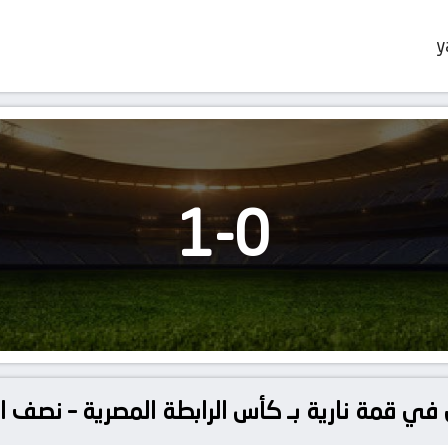
y
1
-
0
في قمة نارية بـ كأس الرابطة المصرية – نصف ا