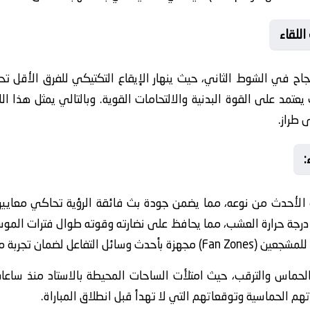
🔥 ال
لنجاح في الشوط الثاني، حيث ينهار الإيقاع التكتيكي للفرق الأقل تح
يعتمد على القوة البدنية والالتحامات القوية. وبالتالي يمثل هذا ا
العالم

 الأحدث من نوعه، مما يضمن جودة بث فائقة الرؤية تحاكي معايير ا
درجة حرارة العشب، مما يحافظ على نضارته وقوته طوال فترات الم
أرجاء ملعب وادي دجلة مناطق
الحماس والترقب، حيث امتلأت الساحات المحيطة بالاستاد منذ س
إنبي منصات التواصل الاجتماعي بنقاشاتهم الحماسية وتوقعا