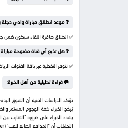
❓ موعد انطلاق مباراة وادي دجلة و
✅ انطلاق صافرة اللقاء سيكون ضمن جول
❓ هل تذيع أي قناة مفتوحة مباراة 
✅ تتوفر التغطية عبر باقة القنوات الريا
🥅 قراءة تحليلية من أهل الخبرة:
تؤكد الدراسات الفنية أن التفوق البدن
يُرجّح الخبراء كفة الهجوم المستمر و
يشدد الخبراء على ضرورة “التقارب بي
التحليلات أن “المدافع الصانع للعب” (Ball-playing Defender) سيعطي أفضلية في بناء الهجمات من المناطق الخلفية.