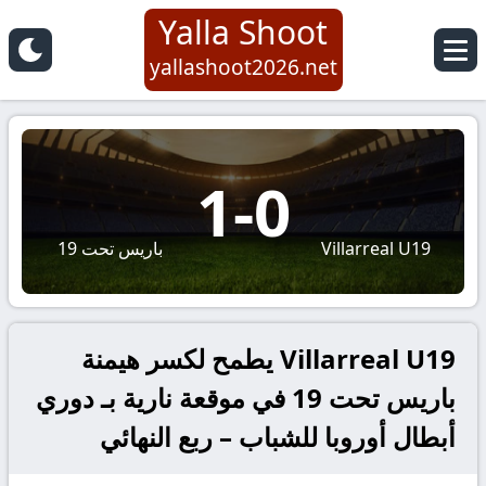
Yalla Shoot
yallashoot2026.net
1
-
0
Villarreal U19
باريس تحت 19
Villarreal U19 يطمح لكسر هيمنة
باريس تحت 19 في موقعة نارية بـ دوري
أبطال أوروبا للشباب – ربع النهائي