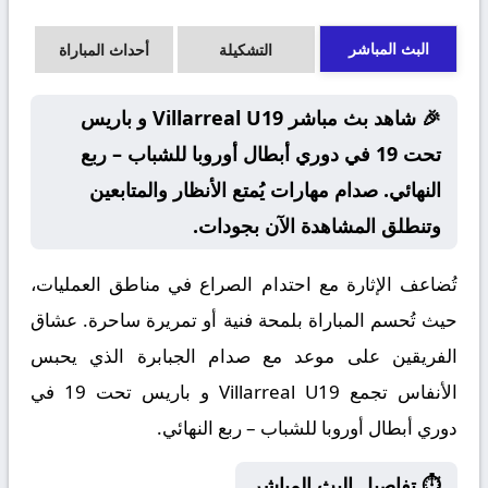
البث المباشر
التشكيلة
أحداث المباراة
🎉 شاهد بث مباشر Villarreal U19 و باريس
تحت 19 في دوري أبطال أوروبا للشباب – ربع
النهائي. صدام مهارات يُمتع الأنظار والمتابعين
وتنطلق المشاهدة الآن بجودات.
تُضاعف الإثارة مع احتدام الصراع في مناطق العمليات،
حيث تُحسم المباراة بلمحة فنية أو تمريرة ساحرة. عشاق
الفريقين على موعد مع صدام الجبابرة الذي يحبس
الأنفاس تجمع Villarreal U19 و باريس تحت 19 في
دوري أبطال أوروبا للشباب – ربع النهائي.
⏱️ تفاصيل البث المباشر