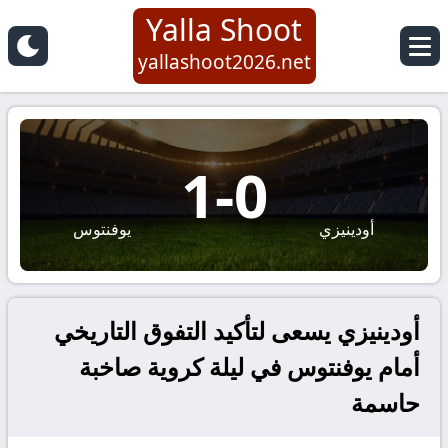
Yalla Shoot
yallashoot2026.net
1
-
0
أودينيزي
يوفنتوس
أودينيزي يسعى لتأكيد التفوق التاريخي
أمام يوفنتوس في ليلة كروية صاخبة
حاسمة