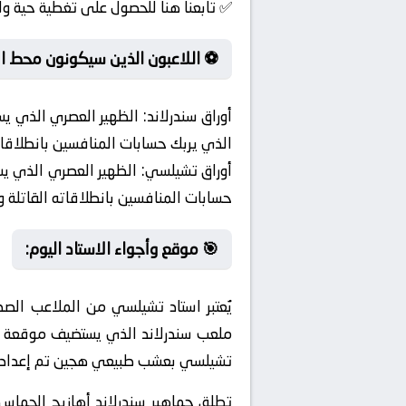
✅ تابعنا هنا للحصول على تغطية حية ول
⚽ اللاعبون الذين سيكونون محط ال
أوراق سندرلاند:
الظهير العصري الذي يسا
الذي يربك حسابات المنافسين بانطلاقات
أوراق تشيلسي:
الظهير العصري الذي يس
حسابات المنافسين بانطلاقاته القاتلة 
🎯 موقع وأجواء الاستاد اليوم:
يُعتبر استاد تشيلسي من الملاعب الصد
تشيلسي بعشب طبيعي هجين تم إعداده بأ
تطلق جماهير سندرلاند أهازيج الحماس 