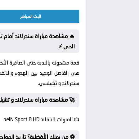
البث المباشر
🔥 مشاهدة مباراة سندرلاند أمام ت
الحي ⚡
قمة مشحونة بالندية حتى الصافرة الأخي
هي الفاصل الوحيد بين الهدوء والانفجا
سندرلاند و تشيلسي.
🚀 مشاهدة مباراة سندرلاند و تشي
📺
القنوات الناقلة:
beIN Sport 8 HD
⚽ من يملك الأفضلية؟ تاريخ المواج