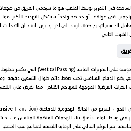
الساذجة في التمرير بوسط الملعب هو ما سيحمي الفريق من هجمات م
هاجمين في مواقف “واحد ضد واحد” سيشكل التهديد الأكبر. مما يج
امل الحاسم لترجيح كفة طرف على آخر. إذ يرى النقاد أن التدخلات الفن
 الشوط الثاني.
فريق
تعتمد الاستراتيجية الهجومية على التمريرات
، يضع الدفاع المنافس تحت ضغط دائم طوال التسعين دقيقة. وعلى
الكرات العرضية الموجهة للمهاجم القناص. مما يفرض على اللاعبين ان
 وسط الملعب يُعيق بناء الهجمات المنظمة للمنافس من بدايتها. و
حاسمة، مع التركيز العالي على الرقابة اللصيقة لمفاتيح لعب الخصم.