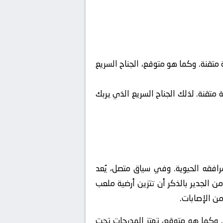
تقنة. وكما هو متوقع، الجناح السريع
تقنة. لذلك الجناح السريع الذي يربك
رافقه الحيوية. وفي سياق متصل، يُعد
م صرحاً رياضياً عملاقاً، حيث تبلغ سعته الرسمية 83 ألف متفرج. ومن الجدير بالذكر أن تتزين أرضية ملعب
ن الإصابات.
. وكما هو متوقع، تهتز المدرجات تحت