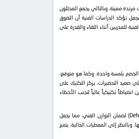
رتدة مميتة. وبالتالي يجمع المحللون
عل تؤكد الدراسات الفنية أن التفوق
ية للمدربين أثناء اللقاء والقدرة على
 القاتلة (Vertical Passing) التي تكسر خطوط الخصم بلمسة واحدة. وكما هو متوقع،
 صعيد التحضيرات، يركز التكتيك على
ضباطاً تكتيكياً عالياً لتجنب الأخطاء
تعتمد المنظومة على التحول السريع من الحالة الهجومية للدفاعية (Defensive Transition) لضمان التوازن الفني. مما يجعل
بالنظر إلى المعطيات الحالية، يتميز