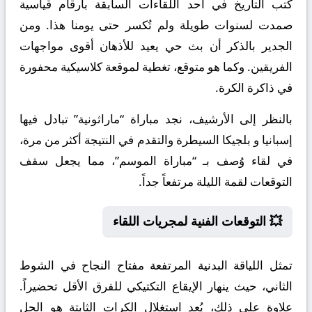
كُتب التاريخ في أحد اللقاءات السابقة بأرقام قياسية
صمدت لسنوات طويلة ولم تُكسر حتى يومنا هذا. ومن
الجدير بالذكر أن بث حي يعيد للأذهان أقوى مواجهات
الفريقين. وكما هو متوقع، تغطية لموقعة كلاسيكية محفورة
في ذاكرة الكرة.
بالنظر إلى الأرشيف، نجد مباراة “ماراثونية” تبادل فيها
إسبانيا و بلجيكا السيطرة والتقدم في النتيجة أكثر من مرة،
في لقاء وُصف بـ “مباراة الموسم”، مما يجعل سقف
التوقعات لقمة الليلة مرتفعاً جداً.
💥 التوقعات الفنية لمجريات اللقاء
تمثل اللياقة البدنية المرتفعة مفتاح النجاح في الشوط
الثاني، حيث ينهار الإيقاع التكتيكي للفرق الأقل تحضيراً.
علاوة على ذلك، يُعد استغلال الكرات الثابتة هو الحل