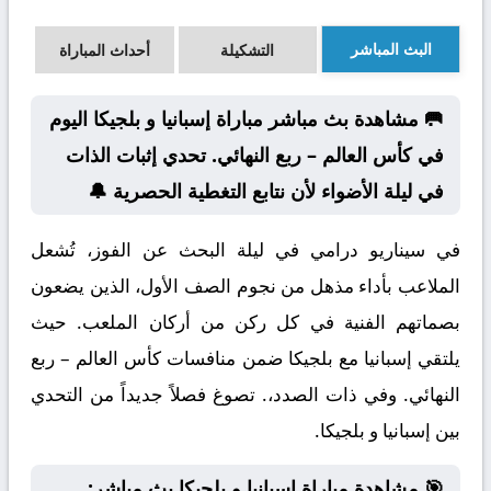
البث المباشر
التشكيلة
أحداث المباراة
🥅 مشاهدة بث مباشر مباراة إسبانيا و بلجيكا اليوم
في كأس العالم – ربع النهائي. تحدي إثبات الذات
في ليلة الأضواء لأن نتابع التغطية الحصرية 🔔
في سيناريو درامي في ليلة البحث عن الفوز، تُشعل
الملاعب بأداء مذهل من نجوم الصف الأول، الذين يضعون
بصماتهم الفنية في كل ركن من أركان الملعب. حيث
يلتقي إسبانيا مع بلجيكا ضمن منافسات كأس العالم – ربع
النهائي. وفي ذات الصدد،. تصوغ فصلاً جديداً من التحدي
بين إسبانيا و بلجيكا.
🎯 مشاهدة مباراة إسبانيا و بلجيكا بث مباشر: