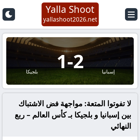
Yalla Shoot
yallashoot2026.net
1
-
2
إسبانيا
بلجيكا
لا تفوتوا المتعة: مواجهة فض الاشتباك
بين إسبانيا و بلجيكا بـ كأس العالم – ربع
النهائي