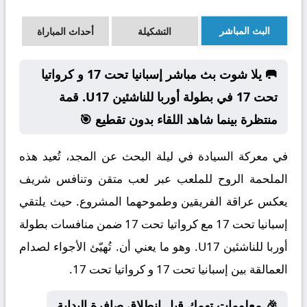
البث المباشر
التشكيلة
أحداث المباراة
🥅 يلا شوت بث مباشر إسبانيا تحت 17 و كرواتيا
تحت 17 في بطولة أوربا للناشئين U17. قمة
منتظرة بينما شاهد اللقاء بدون تقطيع 🎯
في معركة السيادة في ليلة البحث عن المجد، تُعيد هذه
الملحمة الروح للملعب عبر لعب متقن وتنافس شريف
يعكس عراقة الفريقين وطموحهما المشروع. حيث يلتقي
إسبانيا تحت 17 مع كرواتيا تحت 17 ضمن منافسات بطولة
أوربا للناشئين U17. وهو ما يعني أن. تُهيّئ الأجواء لصدام
العمالقة بين إسبانيا تحت 17 و كرواتيا تحت 17.
🎉 معلومات تهمك قبل انطلاق صافرة البداية