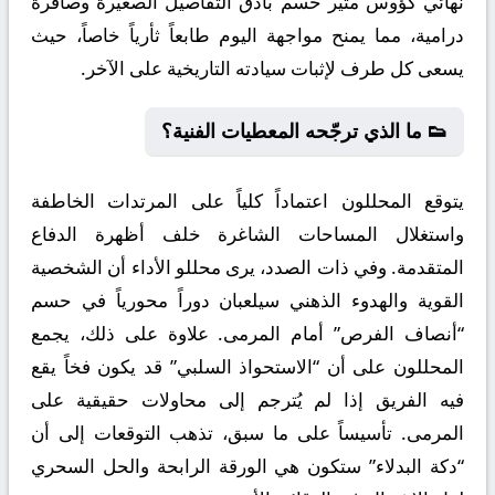
نهائي كؤوس مثير حُسم بأدق التفاصيل الصغيرة وصافرة
درامية، مما يمنح مواجهة اليوم طابعاً ثأرياً خاصاً، حيث
يسعى كل طرف لإثبات سيادته التاريخية على الآخر.
👟 ما الذي ترجّحه المعطيات الفنية؟
يتوقع المحللون اعتماداً كلياً على المرتدات الخاطفة
واستغلال المساحات الشاغرة خلف أظهرة الدفاع
المتقدمة. وفي ذات الصدد، يرى محللو الأداء أن الشخصية
القوية والهدوء الذهني سيلعبان دوراً محورياً في حسم
“أنصاف الفرص” أمام المرمى. علاوة على ذلك، يجمع
المحللون على أن “الاستحواذ السلبي” قد يكون فخاً يقع
فيه الفريق إذا لم يُترجم إلى محاولات حقيقية على
المرمى. تأسيساً على ما سبق، تذهب التوقعات إلى أن
“دكة البدلاء” ستكون هي الورقة الرابحة والحل السحري