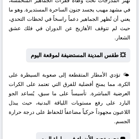
تهتز المدرجات تحت وطأة قفزات الجماهير المتحمسة،
في مشهد مهيب يجسد جنون الساحرة المستديرة. وهو ما
يعني أن تُظهر الجماهير دعماً راسخاً في لحظات التحدي،
حيث لم تتوقف الأهازيج عن الدوران في فلك عشق
الشعار.
💥 طقس المدينة المستضيفة لموقعة اليوم
🌤️ تؤدي الأمطار المتقطعة إلى صعوبة السيطرة على
الكرة، مما يمنح أفضلية للفرق التي تعتمد على الكرات
العرضية المباشرة. تأسيساً على ما سبق، يُساعد الجو
البارد على رفع مستويات اللياقة البدنية، حيث يبذل
اللاعبون مجهوداً حركياً مضاعفاً للحفاظ على درجة حرارة
الجسم.
🥅 نجوم تحت الأضواء في مباراة اليوم