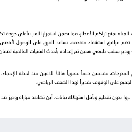
ف المياه يمنع تراكم الأمطار، مما يضمن استمرار اللعب بأعلى جودة 
 تضم مرافق استشفاء متقدمة، تساعد الفرق على الوصول لأقصى د
 روديز بعشب طبيعي هجين تم إعداده بأحدث التقنيات العالمية لضمان
لمدرجات، مقدمين دعماً معنوياً هائلاً للاعبين منذ لحظة الإحماء
 الجميع على الوقوف تقديراً لهذا الشغف الرياضي.
🔴 أفضل رابط لمشاهدة مباراة روديز vs تروا بدون تقطيع وبأقل استهلاك بيانات. أين تشاهد مبا