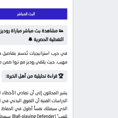
البث المباشر
👟 مشاهدة بث مباشر مباراة روديز و 
التغطية الحصرية 🔔
في حرب استراتيجيات تُحسم بتفاصيل 
مهيب. حيث يلتقي روديز مع تروا ضمن مناف
🏆 قراءة تحليلية من أهل الخبرة:
يشير المحللون إلى أن تفادي الأخطاء
الدراسات الفنية أن التفوق البدني في ا
الذي سيمتلك نفساً أطول في الحفاظ ع
للعب” (Ball-playing Defender) سيعطي أفضلية في بناء الهجمات من المناطق الخلفية.