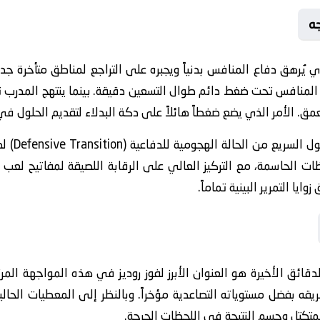
جه
ي يُرهق دفاع المنافس بدنياً ويجبره على التراجع لمناطق متأخرة جدا
منافس تحت ضغط دائم طوال التسعين دقيقة. بينما ينتهج المدرب تكت
ق. الأمر الذي يضع ضغطاً هائلاً على دكة البدلاء لتقديم الحلول في
تعتمد الم
حظات الحاسمة، مع التركيز العالي على الرقابة اللصيقة لمفاتيح لع
يا التمرير البينية تماماً.
ائق الأخيرة هو العنوان الأبرز لفوز روديز في هذه المواجهة المرتق
ه بفضل مستوياته التصاعدية مؤخراً. وبالنظر إلى المعطيات الحالية،
لمتكتل وحسم النتيجة في اللحظات الحرجة.