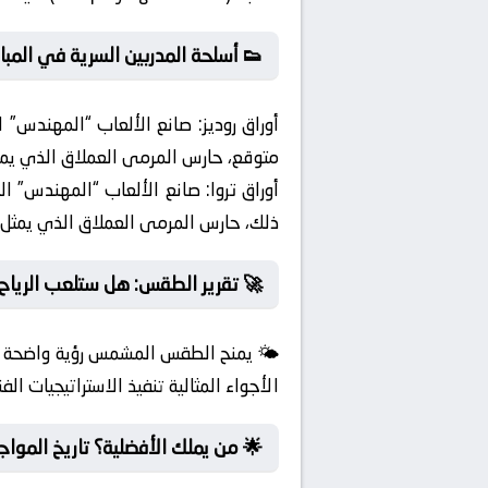
👟 أسلحة المدربين السرية في المبار
أوراق روديز:
صانع الألعاب “المهندس” ا
متوقع، حارس المرمى العملاق الذي يمثل 
أوراق تروا:
صانع الألعاب “المهندس” الذ
ذلك، حارس المرمى العملاق الذي يمثل صم
🚀 تقرير الطقس: هل ستلعب الرياح د
🌤️ يمنح الطقس المشمس رؤية واضحة للمي
الأجواء المثالية تنفيذ الاستراتيجيات ال
🌟 من يملك الأفضلية؟ تاريخ المواج