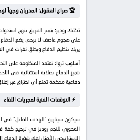
🏆 صراع العقول: المدربان وجهاً لو
تكتيك روديز:
يتميز الفريق بنهج استحواذ
على هجوم عاصف لا يرحم، يضع الدفاع ال
يربك تنظيم الدفاع ويخلق ثغرات في العم
أسلوب تروا:
يتميز الدفاع بصلابة استثنائية في الل
دفاعية محكمة تمنع أي اختراق عبر إغلاق زوا
⚡ التوقعات الفنية لمجريات اللقاء
سيكون سيناريو “الهدف القاتل” في الدق
المحوري للنجم روديز في ترجيح كفة فريق
الاستراتيجي الأمثل لفك شفرة الدفاع ا