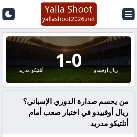
Yalla Shoot
yallashoot2026.net
1
-
0
ريال أوفييدو
أتلتيكو مدريد
من يحسم صدارة الدوري الإسباني؟
ريال أوفييدو في اختبار صعب أمام
أتلتيكو مدريد