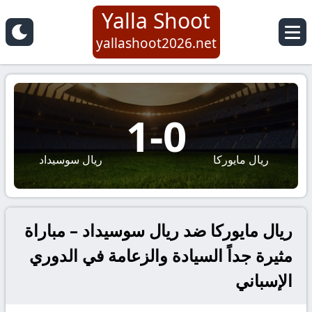
Yalla Shoot
yallashoot2026.net
1
-
0
ريال مايوركا
ريال سوسيداد
ريال مايوركا ضد ريال سوسيداد – مباراة
مثيرة جداً السيادة والزعامة في الدوري
الإسباني