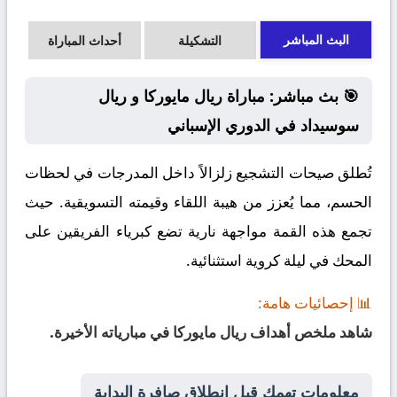
البث المباشر
التشكيلة
أحداث المباراة
🎯 بث مباشر: مباراة ريال مايوركا و ريال
سوسيداد في الدوري الإسباني
تُطلق صيحات التشجيع زلزالاً داخل المدرجات في لحظات
الحسم، مما يُعزز من هيبة اللقاء وقيمته التسويقية. حيث
تجمع هذه القمة مواجهة نارية تضع كبرياء الفريقين على
المحك في ليلة كروية استثنائية.
📊 إحصائيات هامة:
شاهد ملخص أهداف ريال مايوركا في مبارياته الأخيرة.
معلومات تهمك قبل انطلاق صافرة البداية