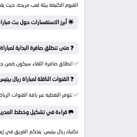
 يرفع من معدلات التركيز لدى اللاعبين.
ز الاستفسارات حول بث مباراة اليوم
باراة ريال بيتيس و سبورتينج براغا؟
نهائي لهذا اليوم، فكونوا على الموعد.
 القنوات الناقلة لمباراة ريال بيتيس؟
لأوروبي – ربع النهائي بالإضافة لموقعنا.
 قراءة في تشكيل وخطط المدربين
 ومن الجدير بالذكر أن
تكتيك ريال بيتيس: