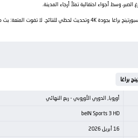
غ الصبر، وسط أجواء احتفالية تملأ أرجاء المدينة.
🔴 روابط مشاهدة مباراة ريال بيتيس و سبورتينج براغا بجودة 4K وتحديث لحظي للن
أوروبا, الدوري الأوروبي - ربع النهائي
beIN Sports 3 HD
16 أبريل 2026