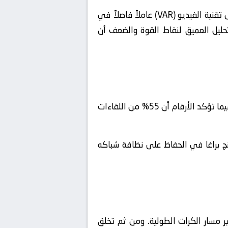
يمثل هذا اللقاء فرصة ذهبية لمتابعة صفوة النجوم العالميين في مواجهة تكتيكية من أعلى طراز. لأن تُشكل تقنية الفيديو (VAR) عاملاً فاصلاً في
تحليل العميق لنقاط القوة والضعف أن
مشاهدة قمة عريقة تحمل إرثاً من المنافسة. ومن زاوية فنية، بث مباشر يبشر بغزارة تهديفية تاريخية اليوم. فيما تؤكد الأرقام أن 55% من اللقاءات
نج براغا في الحفاظ على نظافة شباكه
 مسار الكرات الطولية. ومن ثم تخلق