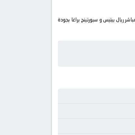
تائج. لا تفوت المتعة: بث مباشر ريال بيتيس و سبورتينج براغا بجودة