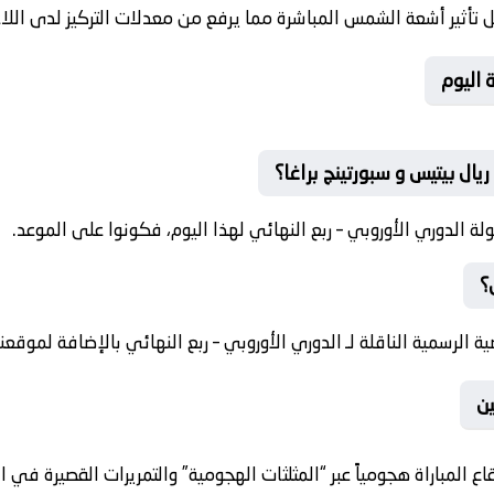
وم الكثيفة بيئة لعب مريحة، حيث يقل تأثير أشعة الشمس المباشرة مما
🌟 أبر
❓ متى تنطلق صافرة البداية لم
✅ انطلاق صافرة اللقاء سيكون ضمن جولة الدوري الأوروبي – ربع ال
❓
 تتوفر التغطية عبر باقة القنوات الرياضية الرسمية الناقلة لـ الدوري ا

ً عبر “المثلثات الهجومية” والتمريرات القصيرة في المساحات الضيقة.