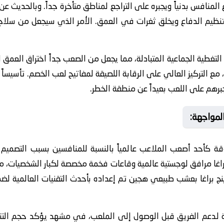
المنافس بدنياً ويجبره على التراجع لمناطق متأخرة جداً. وبالحديث عن 
تنظيم الدفاع ويخلق ثغرات في العمق. الأمر الذي سيجعل من سلاح ا
لتغطية الجماعية المتبادلة، مما يجعل من الصعب جداً اختراق العمق ا
مع التركيز العالي على الرقابة اللصيقة لمفاتيح لعب الخصم. تأسيساً
هم على اللعب بعيداً عن منطقة الخطر.
المواجهة:
قة كأحد أصعب الملاعب عالمياً بالنسبة للمنافسين بسبب التصميم
راغا مرافق لوجستية عالمية وقاعات فخمة مخصصة لكبار الشخصيات، مما
ينج براغا بعشب طبيعي هجين تم إعداده بأحدث التقنيات العالمية لض
لدعم الفريق قبل الوصول إلى الملعب، في مشهد يؤكد حجم التنا