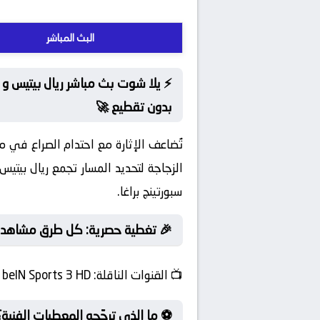
البث المباشر
⚡ يلا شوت بث مباشر ريال بيتيس و س
بدون تقطيع 🚀
تُضاعف الإثارة مع احتدام الصراع في م
الزجاجة لتحديد المسار تجمع ريال بيتيس
سبورتينج براغا.
🎉 تغطية حصرية: كل طرق مشاهدة ص
📺
القنوات الناقلة:
beIN Sports 3 HD
⚽ ما الذي ترجّحه المعطيات الفنية؟