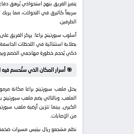
يتميز الفريق بنهج استحواذي يُرهق دفاع 
سريعاً كالبرق في التحولات، مما يربك 
الطرفين.
أسلوب سبورتينج براغا:
يركز الفريق على ا
بصلابة استثنائية في اللحظات الحاسمة، 
ذكي يُحجم خطورة مهاجمي الخصم ويجبر
🎯 أسرار المكان الذي ستُحسم فيه 
يحتل ملعب سبورتينج براغا مكانة مرمو
الملعب. وبالتالي يضم ملعب سبورتينج ب
الكبرى. بينما تتزين أرضية ملعب سبورت
من الإصابات.
نظم مشجعو ريال بيتيس مسيرات ضخمة 