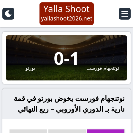
Yalla Shoot
yallashoot2026.net
0
-
1
نوتنجهام فورست
بورتو
نوتنجهام فورست يخوض بورتو في قمة
نارية بـ الدوري الأوروبي – ربع النهائي