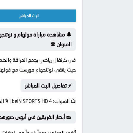
البث المباشر
🔔 مشاهدة مباراة فولهام و نوتن
العنوان ⚽
في كرنفال رياضي يجمع العراقة والطمو
حيث يلتقي نوتنجهام فورست مع فولهام
⚡ تفاصيل البث المباشر
📺
القنوات:
beIN SPORTS HD 4 | 🎙️
ال
👟 أنصار الفريقين في أبهى صورهم
تُظهر الجماهير دعماً راسخاً في لحظات