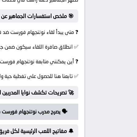
🎯 ملخص استفسارات الجماهير عن لقاء {t1} ض
❓ متى يبدأ لقاء نوتنجهام فورست ضد ف
✅ انطلاق صافرة اللقاء سيكون ضمن جولة
❓ أين يمكنني متابعة نوتنجهام فورست 
✅ تابعنا هنا للحصول على تغطية حية ول
🚀 تصريحات تكشف نوايا المدربين ا
🗣️ يصرح مدرب نوتنجهام فورست بأ
🔔 مفاتيح اللعب الرئيسية لكل فريق