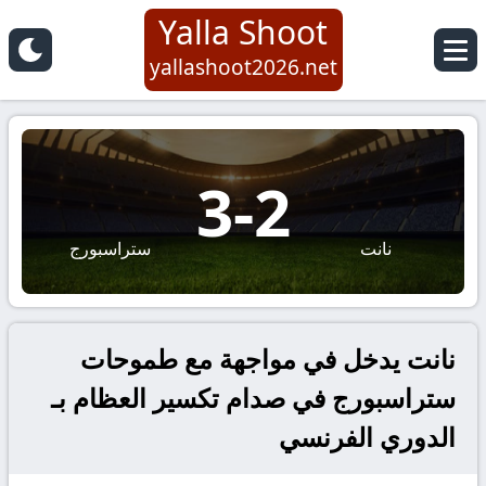
Yalla Shoot
yallashoot2026.net
3
-
2
نانت
ستراسبورج
نانت يدخل في مواجهة مع طموحات
ستراسبورج في صدام تكسير العظام بـ
الدوري الفرنسي