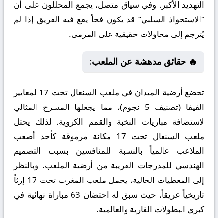
التهديد الأكبر. وفي سياق متصل، يجمع المحللون على أن
“الاستحواذ السلبي” قد يكون فخاً يقع فيه الفريق إذا لم
يُترجم إلى محاولات حقيقية على المرمى.
🔥 حقائق مدهشة عن الملعب:
تخضع أرضية الميدان في ملعب السنغال تحت 17 لمعايير
الفيفا (تصنيف 5 نجوم)، مما يجعلها المسرح المثالي
لاستضافة مباريات النخبة والقمم الكروية. لذلك يحتل
ملعب السنغال تحت 17 مكانة مرموقة كأحد أصعب
الملاعب عالمياً بالنسبة للمنافسين بسبب التصميم
الهندسي للمدرجات القريبة من أرضية الملعب. وبالنظر
إلى المعطيات الحالية، يحمل ملعب المغرب تحت 17 إرثاً
تاريخياً عريقاً، حيث سبق له احتضان 63 مباراة نهائية في
كبرى البطولات القارية والعالمية.