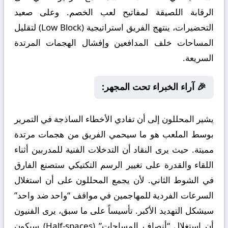
الرقابة اللصيقة لمفاتيح لعب الخصم. وعلى صعيد
التحضيرات، ينتهج الفريق استراتيجية (Low Block) لتقليل
المساحات خلف المدافعين وإفشال الهجمات المرتدة
السريعة.
🎉 آراء الخبراء تحت المجهر:
يشير المحللون إلى أن تفادي الأخطاء الساذجة في التمرير
بوسط الملعب هو ما سيحمي الفريق من هجمات مرتدة
مميتة. حيث يرى النقاد أن التدخلات الفنية للمدربين أثناء
اللقاء والقدرة على تغيير الرسم التكتيكي ستصنع الفارق
في الشوط الثاني. لأن يجمع المحللون على أن استغلال
السرعات الفردية للمهاجمين في مواقف “واحد ضد واحد”
سيشكل التهديد الأكبر. تأسيساً على ما سبق، يرى الفنيون
أن استغلال “أنصاف المساحات” (Half-spaces) سيكون