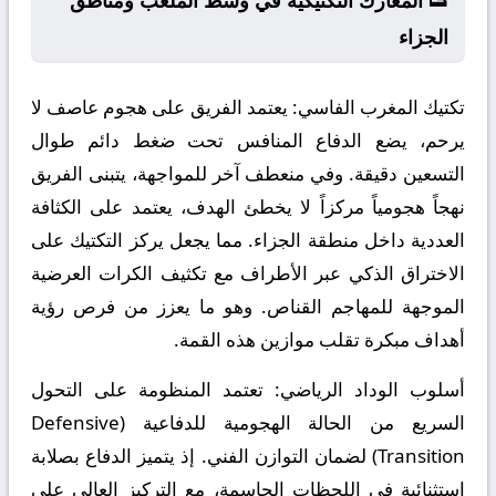
👟 المعارك التكتيكية في وسط الملعب ومناطق
الجزاء
تكتيك المغرب الفاسي:
يعتمد الفريق على هجوم عاصف لا
يرحم، يضع الدفاع المنافس تحت ضغط دائم طوال
التسعين دقيقة. وفي منعطف آخر للمواجهة، يتبنى الفريق
نهجاً هجومياً مركزاً لا يخطئ الهدف، يعتمد على الكثافة
العددية داخل منطقة الجزاء. مما يجعل يركز التكتيك على
الاختراق الذكي عبر الأطراف مع تكثيف الكرات العرضية
الموجهة للمهاجم القناص. وهو ما يعزز من فرص رؤية
أهداف مبكرة تقلب موازين هذه القمة.
أسلوب الوداد الرياضي:
تعتمد المنظومة على التحول
السريع من الحالة الهجومية للدفاعية (Defensive
Transition) لضمان التوازن الفني. إذ يتميز الدفاع بصلابة
استثنائية في اللحظات الحاسمة، مع التركيز العالي على