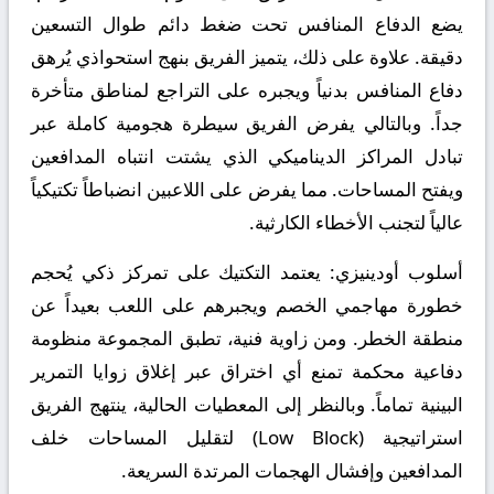
يضع الدفاع المنافس تحت ضغط دائم طوال التسعين
دقيقة. علاوة على ذلك، يتميز الفريق بنهج استحواذي يُرهق
دفاع المنافس بدنياً ويجبره على التراجع لمناطق متأخرة
جداً. وبالتالي يفرض الفريق سيطرة هجومية كاملة عبر
تبادل المراكز الديناميكي الذي يشتت انتباه المدافعين
ويفتح المساحات. مما يفرض على اللاعبين انضباطاً تكتيكياً
عالياً لتجنب الأخطاء الكارثية.
أسلوب أودينيزي:
يعتمد التكتيك على تمركز ذكي يُحجم
خطورة مهاجمي الخصم ويجبرهم على اللعب بعيداً عن
منطقة الخطر. ومن زاوية فنية، تطبق المجموعة منظومة
دفاعية محكمة تمنع أي اختراق عبر إغلاق زوايا التمرير
البينية تماماً. وبالنظر إلى المعطيات الحالية، ينتهج الفريق
استراتيجية (Low Block) لتقليل المساحات خلف
المدافعين وإفشال الهجمات المرتدة السريعة.