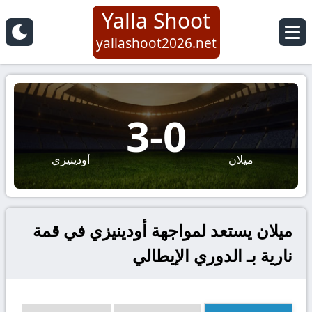
Yalla Shoot
yallashoot2026.net
3
-
0
ميلان
أودينيزي
ميلان يستعد لمواجهة أودينيزي في قمة
نارية بـ الدوري الإيطالي