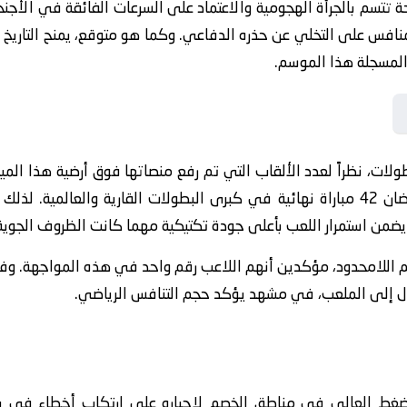
توحة تتسم بالجرأة الهجومية والاعتماد على السرعات الفائقة في الأ
 المسجلة هذا الموسم.
لون ملعب ماينز 05 مهد البطولات، نظراً لعدد الألقاب التي تم رفع منصاتها فوق أرضي
05 إرثاً تاريخياً عريقاً، حيث سبق له احتضان 42 مباراة نهائية في كبرى البطولات القاري
ا يضمن استمرار اللعب بأعلى جودة تكتيكية مهما كانت الظروف الجوية
 المدرجات بحماسهم اللامحدود، مؤكدين أنهم اللاعب رقم واحد في هذه الموا
ل إلى الملعب، في مشهد يؤكد حجم التنافس الرياضي.
والضغط العالي في مناطق الخصم لإجباره على ارتكاب أخطاء في بنا