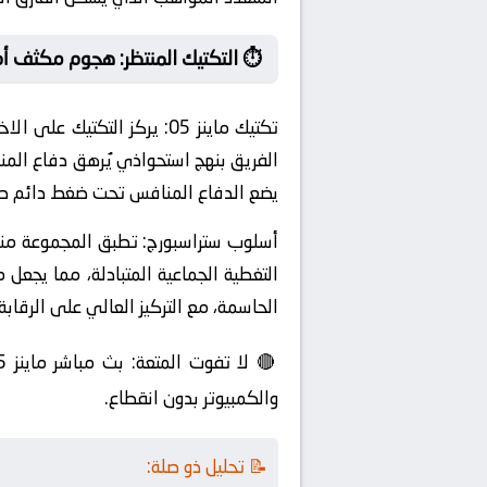
⏱️ التكتيك المنتظر: هجوم مكثف أ
تكتيك ماينز 05:
يركز التكتيك على الاخ
الفريق بنهج استحواذي يُرهق دفاع المنا
يضع الدفاع المنافس تحت ضغط دائم طو
أسلوب ستراسبورج:
تطبق المجموعة منظوم
التغطية الجماعية المتبادلة، مما يجعل 
الحاسمة، مع التركيز العالي على الرقابة
والكمبيوتر بدون انقطاع.
📝 تحليل ذو صلة: