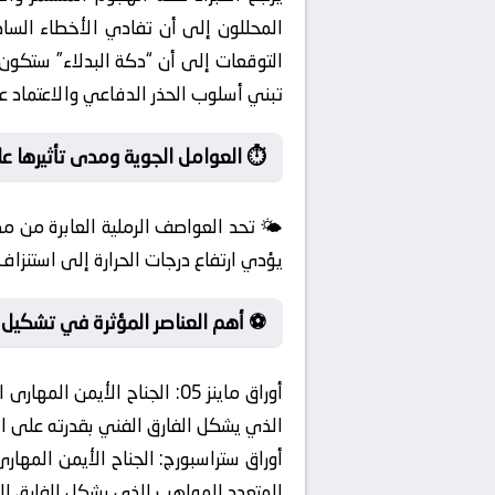
المحللون إلى أن تفادي الأخطاء الس
التوقعات إلى أن “دكة البدلاء” ستكون
تبني أسلوب الحذر الدفاعي والاعتماد ع
⏱️ العوامل الجوية ومدى تأثيرها عل
🌤️ تحد العواصف الرملية العابرة من مد
يؤدي ارتفاع درجات الحرارة إلى استنزاف 
⚽ أهم العناصر المؤثرة في تشكيل ا
أوراق ماينز 05:
الجناح الأيمن المهارى ا
الذي يشكل الفارق الفني بقدرته على الل
أوراق ستراسبورج:
الجناح الأيمن المهارى
المتعدد المواهب الذي يشكل الفارق الف