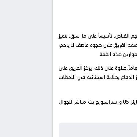
م القناص. تأسيساً على ما سبق، يتميز
 يعتمد الفريق على هجوم عاصف لا يرحم،
وازين هذه القمة.
اماً. علاوة على ذلك، يركز الفريق على
ز الدفاع بصلابة استثنائية في اللحظات
🔴 لا تفوت المتعة: بث مباشر ماينز 05 و ستراسبورج بجودة HD عبر سيرفرات سريعة. مشاهدة مباراة ماينز 05 و ستراسبورج بث مباشر للجوال