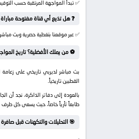
✅ تبدأ المواجهة المرتقبة حسب التوقيت
❓ هل تذيع أي قناة مفتوحة مباراة ماينز 05 و ستراسبورج
✅ عبر موقعنا بتغطية حصرية وبث مباشر 
⚽ من يملك الأفضلية؟ تاريخ المواج
بث مباشر لديربي تاريخي على زعامة
القطبين تاريخياً.
بالعودة إلى دفاتر الذاكرة، نجد أن ال
طابعاً ثأرياً خاصاً، حيث يسعى كل طرف لإ
🎯 التحليلات والتكهنات قبل صافرة ا