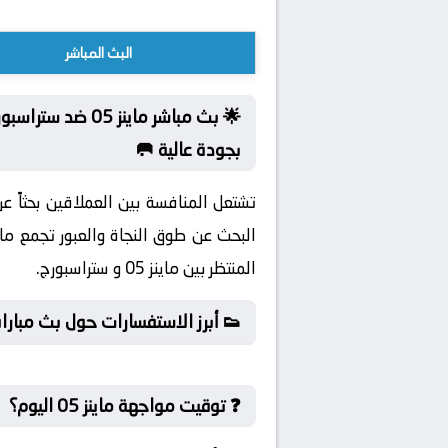
البث المباشر
🌟 بث مباشر ماي
بجودة عالية 🥅
تشتعل المنافسة بين العملاقين بحثاً 
المنتظر بين ماينز 05 و ستراسبورج.
👟 أبرز الاستفسارات حول بث مباراة
❓ توقيت مواجهة ماينز 05 اليوم؟