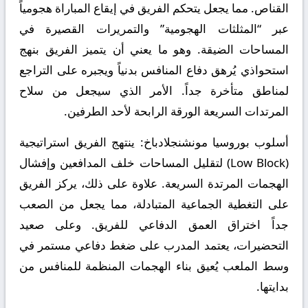
القناص. مما يجعل يتحكم الفريق في إيقاع المباراة هجومياً
عبر “المثلثات الهجومية” والتمريرات القصيرة في
المساحات الضيقة. وهو ما يعني أن يتميز الفريق بنهج
استحواذي يُرهق دفاع المنافس بدنياً ويجبره على التراجع
لمناطق متأخرة جداً. الأمر الذي سيجعل من سلاح
المرتدات السريعة الورقة الرابحة لأحد الطرفين.
أسلوب بوروسيا مونشنجلادباخ:
ينتهج الفريق استراتيجية
(Low Block) لتقليل المساحات خلف المدافعين وإفشال
الهجمات المرتدة السريعة. علاوة على ذلك، يركز الفريق
على التغطية الجماعية المتبادلة، مما يجعل من الصعب
جداً اختراق العمق الدفاعي للفريق. وعلى صعيد
التحضيرات، يعتمد المدرب على ضغط دفاعي مستمر في
وسط الملعب يُعيق بناء الهجمات المنظمة للمنافس من
بدايتها.