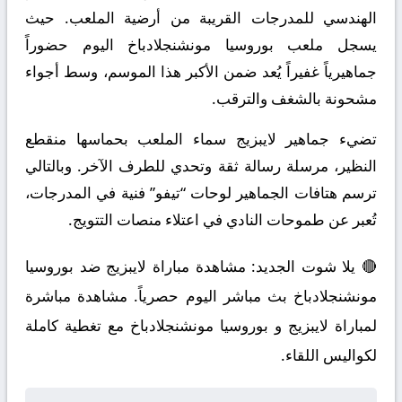
الهندسي للمدرجات القريبة من أرضية الملعب. حيث
يسجل ملعب بوروسيا مونشنجلادباخ اليوم حضوراً
جماهيرياً غفيراً يُعد ضمن الأكبر هذا الموسم، وسط أجواء
مشحونة بالشغف والترقب.
تضيء جماهير لايبزيج سماء الملعب بحماسها منقطع
النظير، مرسلة رسالة ثقة وتحدي للطرف الآخر. وبالتالي
ترسم هتافات الجماهير لوحات “تيفو” فنية في المدرجات،
تُعبر عن طموحات النادي في اعتلاء منصات التتويج.
🔴 يلا شوت الجديد: مشاهدة مباراة لايبزيج ضد بوروسيا
مونشنجلادباخ بث مباشر اليوم حصرياً. مشاهدة مباشرة
لمباراة لايبزيج و بوروسيا مونشنجلادباخ مع تغطية كاملة
لكواليس اللقاء.