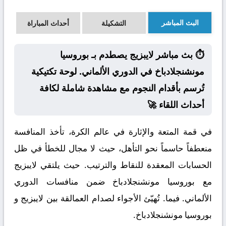
البث المباشر
التشكيلة
أحداث المباراة
⏱️ بث مباشر لايبزيج يصطدم بـ بوروسيا
مونشنجلادباخ في الدوري الألماني. لوحة تكتيكية
تُرسم بأقدام النجوم مع مشاهدة شاملة لكافة
أحداث اللقاء 🚀
في قمة المتعة والإثارة في عالم الكرة، تأخذ المنافسة
منعطفاً حاسماً نحو التأهل، حيث لا مجال للخطأ في ظل
الحسابات المعقدة للنقاط والترتيب. حيث يلتقي لايبزيج
مع بوروسيا مونشنجلادباخ ضمن منافسات الدوري
الألماني. فيما. تُهيّئ الأجواء لصدام العمالقة بين لايبزيج و
بوروسيا مونشنجلادباخ.