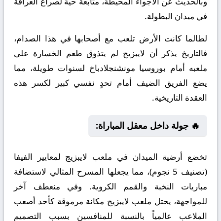
وبالحديث عن الأجواء المحيطة، متابعة حية لصراع العراقة
في ميدان البطولة.
لطالما كانت الأرض تلعب مع أصحابها في هذا الصدام،
فالتاريخ يذكر أن لايبزيج لم يتذوق طعم الخسارة على
ملعبه أمام بوروسيا مونشنجلادباخ لسنوات طويلة، مما
يضع الفريق الضيف أمام تحدٍ نفسي كبير لكسر هذه
العقدة التاريخية.
🔥 جولة داخل معقل المباراة:
تخضع أرضية الميدان في ملعب لايبزيج لمعايير الفيفا
(تصنيف 5 نجوم)، مما يجعلها المسرح المثالي لاستضافة
مباريات النخبة والقمم الكروية. وفي منعطف آخر
للمواجهة، يحتل ملعب لايبزيج مكانة مرموقة كأحد أصعب
الملاعب عالمياً بالنسبة للمنافسين بسبب التصميم