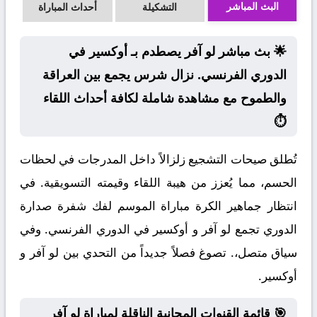
البث المباشر
التشكيلة
أحداث المباراة
🌟 بث مباشر لو آفر يصطدم بـ أوكسير في
الدوري الفرنسي. نزال شرس يجمع بين العراقة
والطموح مع مشاهدة شاملة لكافة أحداث اللقاء
⏱️
تُطلق صيحات التشجيع زلزالاً داخل المدرجات في لحظات
الحسم، مما يُعزز من هيبة اللقاء وقيمته التسويقية. في
انتظار جماهير الكرة مباراة الموسم لفك شفرة صدارة
الدوري تجمع لو آفر و أوكسير في الدوري الفرنسي. وفي
سياق متصل،. تصوغ فصلاً جديداً من التحدي بين لو آفر و
أوكسير.
🎯 قائمة القنوات المجانية الناقلة لمباراة لو آفر