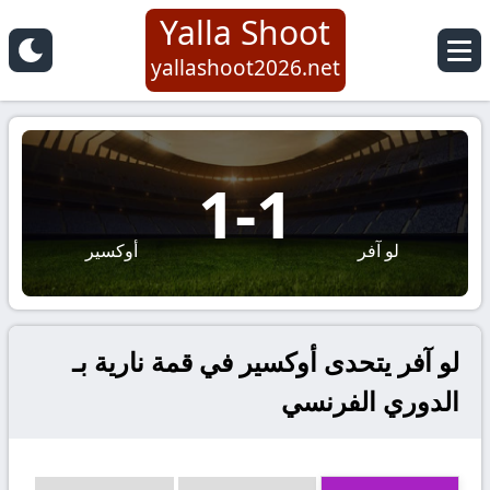
Yalla Shoot
yallashoot2026.net
1
-
1
لو آفر
أوكسير
لو آفر يتحدى أوكسير في قمة نارية بـ
الدوري الفرنسي