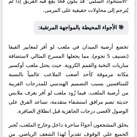
“الاستحواذ السلبي” قد يكون فخاً يقع فيه الفريق إذا لم
يُترجم إلى محاولات حقيقية على المرمى.
🎯 الأجواء المحيطة بالمواجهة المرتقبة:
تخضع أرضية الميدان في ملعب لو آفر لمعايير الفيفا
(تصنيف 5 نجوم)، مما يجعلها المسرح المثالي لاستضافة
مباريات النخبة والقمم الكروية. حيث يحتل ملعب أوكسير
مكانة مرموقة كأحد أصعب الملاعب عالمياً بالنسبة
للمنافسين بسبب التصميم الهندسي للمدرجات القريبة
من أرضية الملعب. فيما زُود ملعب لو آفر بغرف ملابس
حديثة تضم مرافق استشفاء متقدمة، تساعد الفرق على
الوصول لأقصى درجات الجاهزية قبل انطلاق الصافرة.
يخلق المشجعون أجواءً ساحرة داخل وخارج الملعب، تُجبر
الجميع على الوقوف تقديراً لهذا الشغف الرياضي. من