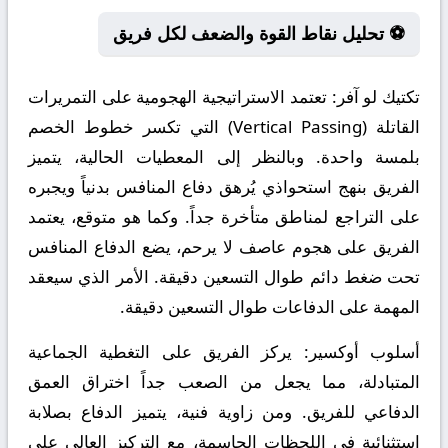
⚽ تحليل نقاط القوة والضعف لكل فريق
تكتيك لو آفر:
تعتمد الاستراتيجية الهجومية على التمريرات
القاتلة (Vertical Passing) التي تكسر خطوط الخصم
بلمسة واحدة. وبالنظر إلى المعطيات الحالية، يتميز
الفريق بنهج استحواذي يُرهق دفاع المنافس بدنياً ويجبره
على التراجع لمناطق متأخرة جداً. وكما هو متوقع، يعتمد
الفريق على هجوم عاصف لا يرحم، يضع الدفاع المنافس
تحت ضغط دائم طوال التسعين دقيقة. الأمر الذي سيعقد
المهمة على الدفاعات طوال التسعين دقيقة.
أسلوب أوكسير:
يركز الفريق على التغطية الجماعية
المتبادلة، مما يجعل من الصعب جداً اختراق العمق
الدفاعي للفريق. ومن زاوية فنية، يتميز الدفاع بصلابة
استثنائية في اللحظات الحاسمة، مع التركيز العالي على