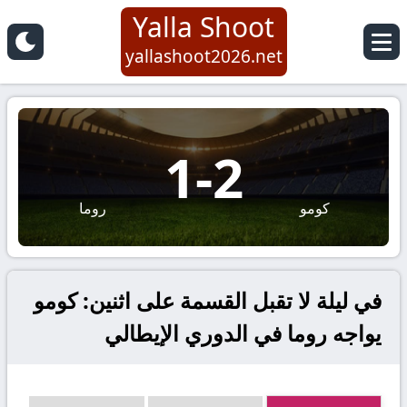
Yalla Shoot
yallashoot2026.net
1
-
2
كومو
روما
في ليلة لا تقبل القسمة على اثنين: كومو
يواجه روما في الدوري الإيطالي