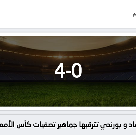
y
4
-
0
 و بورندي تترقبها جماهير تصفيات كأس الأمم ا