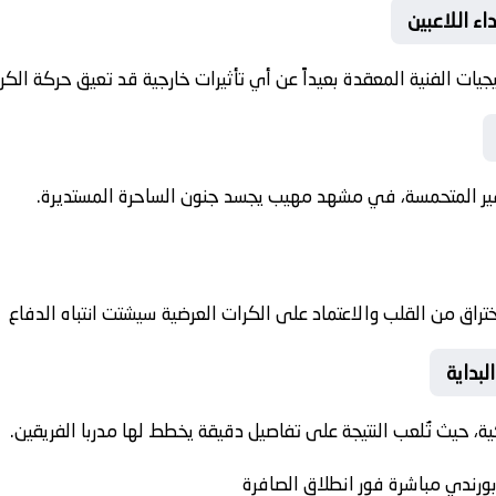
🚀 الظروف ا
️ تخدم الأجواء المثالية تنفيذ الاستراتيجيات الفنية المعقدة بعيداً ع
تهتز المدرجات تحت وطأة قفزات الجماهير المتحمسة، في مشهد
يشير الخبراء إلى أن تنويع اللعب بين الاختراق من القلب والاعتماد 
🔔 الت
تتحول المباراة إلى “حرب أعصاب” تكتيكية، حيث تُلعب النتيجة على 
🔴 تابع أحداث وملخص مباراة تشاد