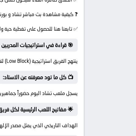
❓ كيفية مشاهدة بث مباشر تشاد و بور
✅ تابعنا هنا للحصول على تغطية حية ول
🎯 قراءة في استراتيجيات المدربين ق
ينتهج الفريق استراتيجية (Low Block) لتقليل المساحات خلف المدافعين وإفشال الهجمات المرتدة السريعة.
📺 كل ما تود معرفته عن الاستاد:
يسجل ملعب تشاد اليوم حضوراً جماهيريا
🌟 مفاتيح اللعب الرئيسية لكل فريق
الهداف التاريخي الذي يمثل مصدر الإلهام