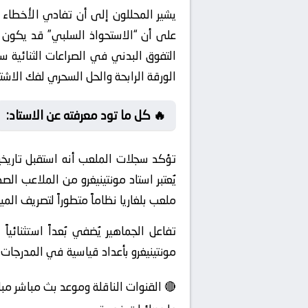
يشير المحللون إلى أن تفادي الأخطاء
على أن “الاستحواذ السلبي” قد يكون ف
التفوق البدني في الصراعات الثنائية
الورقة الرابحة والحل السحري لفك الاشت
🔥 كل ما تود معرفته عن الاستاد:
تؤكد سجلات الملعب أنه استقبل تاريخيا
يُعتبر استاد مونتينيغرو من الملاعب ا
ملعب بلغاريا نظاماً متطوراً لتصريف ال
تفاعل الجماهير يُضفي بُعداً استثنائ
مونتينيغرو بأعداد قياسية في المدرجات، 
🔴 القنوات الناقلة وموعد بث مباشر مبارا