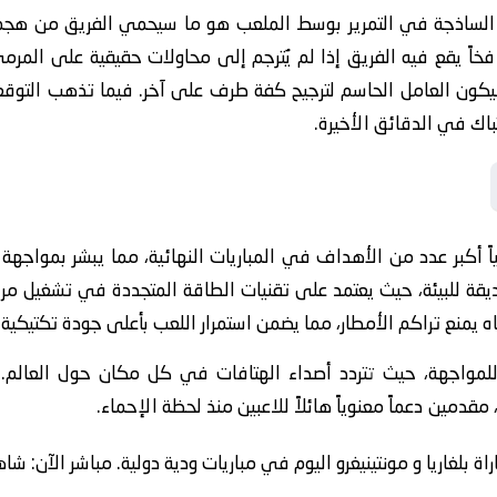
 الساذجة في التمرير بوسط الملعب هو ما سيحمي الفريق من هجمات
خاً يقع فيه الفريق إذا لم يُترجم إلى محاولات حقيقية على المرمى
 سيكون العامل الحاسم لترجيح كفة طرف على آخر. فيما تذهب التوق
باك في الدقائق الأخيرة.
ً أكبر عدد من الأهداف في المباريات النهائية، مما يبشر بمواجهة 
لصديقة للبيئة، حيث يعتمد على تقنيات الطاقة المتجددة في تشغيل م
مياه يمنع تراكم الأمطار، مما يضمن استمرار اللعب بأعلى جودة تكتيكي
ياً للمواجهة، حيث تتردد أصداء الهتافات في كل مكان حول العال
مقدمين دعماً معنوياً هائلاً للاعبين منذ لحظة الإحماء.
ة بلغاريا و مونتينيغرو اليوم في مباريات ودية دولية. مباشر الآن: شا