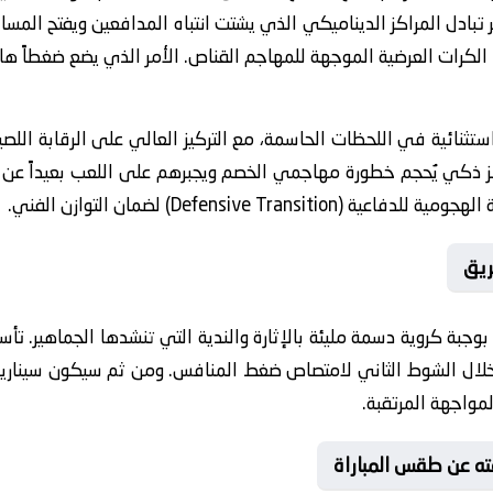
بادل المراكز الديناميكي الذي يشتت انتباه المدافعين ويفتح المساح
الكرات العرضية الموجهة للمهاجم القناص. الأمر الذي يضع ضغطاً هائ
 استثنائية في اللحظات الحاسمة، مع التركيز العالي على الرقابة ا
كز ذكي يُحجم خطورة مهاجمي الخصم ويجبرهم على اللعب بعيداً عن
Defensive Tr) لضمان التوازن الفني.
ريق
ة بوجبة كروية دسمة مليئة بالإثارة والندية التي تنشدها الجماهير. ت
 خلال الشوط الثاني لامتصاص ضغط المنافس. ومن ثم سيكون سيناريو
لمواجهة المرتقبة.
فته عن طقس المباراة