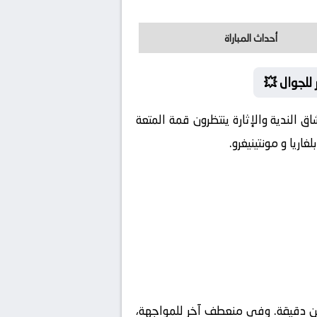
أحداث المباراة
 للجوال 💥
ق الندية والإثارة ينتظرون قمة المتعة
غاريا و مونتينيغرو.
ن دقيقة. وفي منعطف آخر للمواجهة،