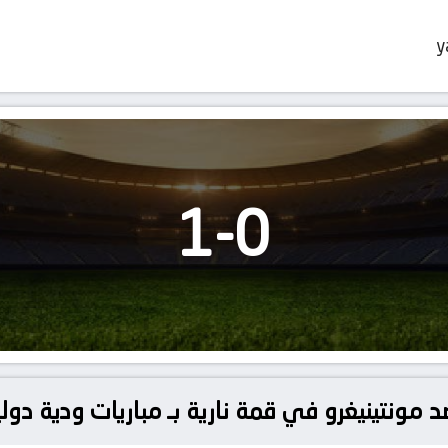
y
1
-
0
 مونتينيغرو في قمة نارية بـ مباريات ودية دولي