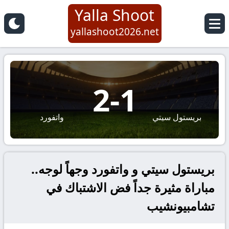
Yalla Shoot
yallashoot2026.net
2
-
1
بريستول سيتي
واتفورد
بريستول سيتي و واتفورد وجهاً لوجه..
مباراة مثيرة جداً فض الاشتباك في
تشامبيونشيب