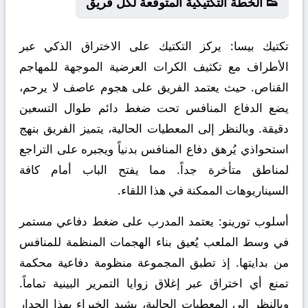
👟 الخطة التكتيكية المتوقعة لكل فريق
تكتيك بيسا:
يركز التكتيك على الاختراق الذكي عبر
الأطراف مع تكثيف الكرات العرضية الموجهة للمهاجم
القناص. حيث يعتمد الفريق على هجوم عاصف لا يرحم،
يضع الدفاع المنافس تحت ضغط دائم طوال التسعين
دقيقة. وبالنظر إلى المعطيات الحالية، يتميز الفريق بنهج
استحواذي يُرهق دفاع المنافس بدنياً ويجبره على التراجع
لمناطق متأخرة جداً. مما يفتح الباب أمام كافة
السيناريوهات الممكنة في هذا اللقاء.
أسلوب تورينو:
يعتمد المدرب على ضغط دفاعي مستمر
في وسط الملعب يُعيق بناء الهجمات المنظمة للمنافس
من بدايتها. إذ تطبق المجموعة منظومة دفاعية محكمة
تمنع أي اختراق عبر إغلاق زوايا التمرير البينية تماماً.
وبالنظر إلى المعطيات الحالية، يشيد الخبراء بهذا الجدار