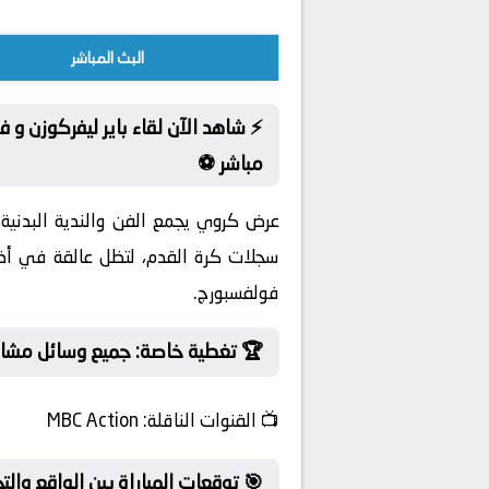
البث المباشر
⚡ شاهد الآن لقاء باير ليفركوزن و 
مباشر ⚽
عرض كروي يجمع الفن والندية البدنية
سجلات كرة القدم، لتظل عالقة في أذهان
فولفسبورج.
🏆 تغطية خاصة: جميع وسائل مشاهدة
📺
القنوات الناقلة:
MBC Action
🎯 توقعات المباراة بين الواقع والتح