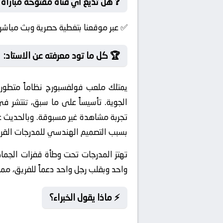
❓ هل تذيع أي قناة مفتوحة مباراة ب
✅ عبر موقعنا بتغطية حصرية وبث مباشر 
🏆 كل ما تود معرفته عن الاستاد:
يمتلك ملعب فولفسبورج نظاماً متطوراً
تجربة مشاهدة غير مسبوقة. وبالحديث ع
بسبب التصميم الهندسي للمدرجات القري
تهتز المدرجات تحت وطأة قفزات الجما
واحد وبقلب رجل واحد دعماً للفريق، مما 
⚡ ماذا يقول الخبراء؟