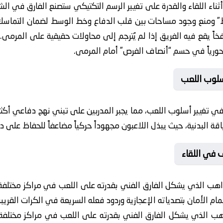
 أثناء اللقاء والقدرة على تغيير الرسم التكتيكي ستصنع الفارق في ال
وط” ومنع وجود مساحات بين قلب الدفاع وخط الوسط لضمان التماسك.
اً يقع فيه الفريق إذا لم يُترجم إلى محاولات حقيقية على المرمى. 
محورياً في حسم “أنصاف الفرص” أمام المرمى.
سلوب اللعب
 في تغيير أسلوب اللعب، مما يجبر المدربين على تبني نهج دفاعي أكثر 
اقة البدنية، حيث يبذل اللاعبون مجهوداً حركياً مضاعفاً للحفاظ على د
 في اللقاء
اهب الذي يشكل الفارق الفني بقدرته على اللعب في مراكز مختلفة و
 الأمان بتصدياته الإعجازية وردود فعله السريعة في الكرات القريبة
هب الذي يشكل الفارق الفني بقدرته على اللعب في مراكز مختلفة وف