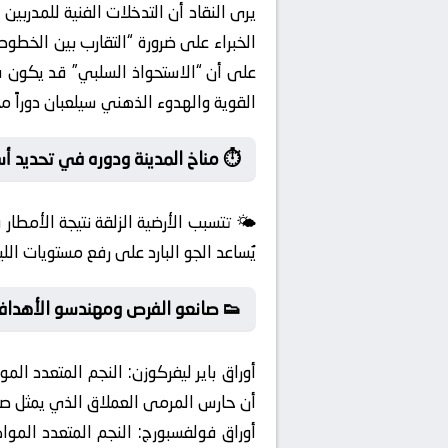
يرى النقاد أن التدخلات الفنية للمدربين
الخبراء على ضرورة “التقارب بين الخط
على أن “الاستحواذ السلبي” قد يكون فخ
القوية والهدوء الذهني سيلعبان دوراً 
⏱️ مناخ المدينة ودوره في تحديد أ
🌤️ تتسبب الأرضية الزلقة نتيجة الأمطار
يُساعد الجو البارد على رفع مستويات اللي
👟 صانعو الفرص ومهندسو الأهداف
أوراق باير ليفركوزن:
النجم المتعدد المو
أن حارس المرمى العملاق الذي يمثل صمام
أوراق فولفسبورج:
النجم المتعدد الموا