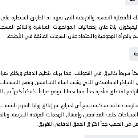
تلك الأفضلية النفسية والتاريخية التي تمهد له الطريق للسيطرة على
 ليفركوزن بناءً على إحصائيات المواجهات المباشرة والنتائج المسج
سم بالجرأة الهجومية والاعتماد على السرعات الفائقة في الأجنحة.
ه
كاً سريعاً كالبرق في التحولات، مما يربك تنظيم الدفاع ويخلق ث
المراكز الديناميكي الذي يشتت انتباه المدافعين ويفتح المساحات. 
اجع لمناطق متأخرة جداً. مما يجعلنا نتوقع صراعاً تكتيكياً كبيراً بين ال
مة دفاعية محكمة تمنع أي اختراق عبر إغلاق زوايا التمرير البينية ت
راتيجية (Low Block) لتقليل المساحات خلف المدافعين وإفشال الهجمات المرتدة السري
جعل من الصعب جداً اختراق العمق الدفاعي للفريق.