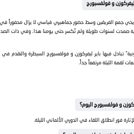
 ليفركوزن و فولفسبورج
ريخي جمع الفريقين وسط حضور جماهيري قياسي لا يزال محفوراً في ال
ية صمدت لسنوات طويلة ولم تُكسر حتى يومنا هذا. وفي ذات الصدد،
ثونية” تبادل فيها باير ليفركوزن و فولفسبورج السيطرة والتقدم في 
 لقمة الليلة مرتفعاً جداً.
ركوزن و فولفسبورج اليوم؟
رة فور انطلاق اللقاء في الدوري الألماني الليلة.