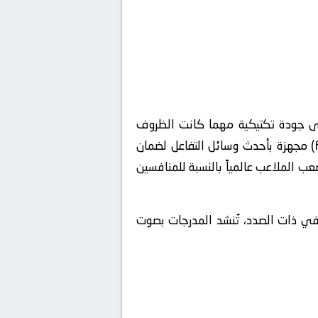
أعلى جودة تكتيكية مهما كانت الظروف
الجوية. تأسيساً على ما سبق، تنتشر في أرجاء ملعب باير ليفركوزن مناطق مخصصة للمشجعين (Fan Zones) مجهزة بأحدث وسائل التفاعل لضمان
 الملاعب عالمياً بالنسبة للمنافسين
في ذات الصدد، تُنشد المدرجات بصوت