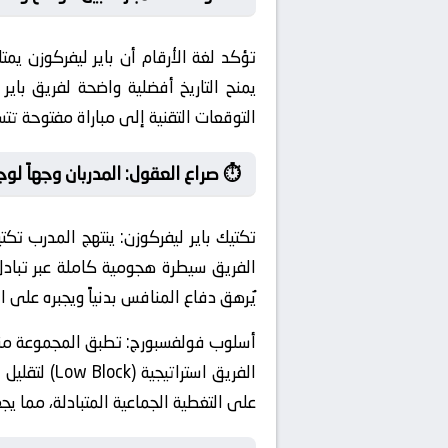
تؤكد لغة الأرقام أن باير ليفركوزن يم
يمنح التاريخ أفضلية واضحة لفريق باير
التوقعات التقنية إلى مباراة مفتوحة تت
⏱️ صراع العقول: المدربان وجهاً لوج
تكتيك باير ليفركوزن:
ينتهج المدرب تكتي
الفريق سيطرة هجومية كاملة عبر تبادل 
يُرهق دفاع المنافس بدنياً ويجبره على التر
أسلوب فولفسبورج:
تطبق المجموعة منظو
الفريق است
على التغطية الجماعية المتبادلة، مما ي