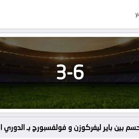
y
3
-
6
حسم بين باير ليفركوزن و فولفسبورج بـ الدوري ا