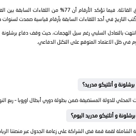
متابعة حية لمباراة حُسمت في الدقائق القاتلة. فيما تؤكد الأر
، كُتب التاريخ في أحد اللقاءات السابقة بأرقام قياسية صمدت لسنوات 
انتهت بالتعادل السلبي رغم سيل الهجمات، حيث وقف دفاع برشلونة سد
يوم في ظل الاعتماد المتوقع على التكتل الدفاعي.
برشلونة و أتلتيكو مدريد؟
 المحلي للدولة المستضيفة ضمن بطولة دوري أبطال اوروبا – ربع النه
رشلونة و أتلتيكو مدريد اليوم؟
 الشاملة لقمة قمة فض الشراكة على زعامة الجدول عبر منصتنا الرياض