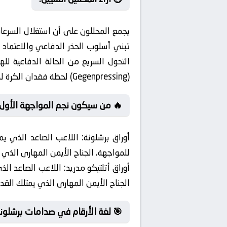
لأكبر. بينما تذهب أغلب التوقعات نحو
ى ما سبق، يرى الفنيون أن القدرة على
 الخبراء على أهمية “الضغط العكسي”
(Gegenpressing) لحظة فقدان الكرة لمنع الخصم من شن هجمات مرتدة.
 من سيكون نجم المواجهة الأول؟
 القمة. وفي منعطف آخر
أوراق برشلونة:
اللعب وصناعة الفرص بكرات عرضية دقيقة.
ة. وفي ذات الصدد،
أوراق أتلتيكو مدريد:
اللعب وصناعة الفرص بكرات عرضية دقيقة.
ت برشلونة و أتلتيكو مدريد السابقة