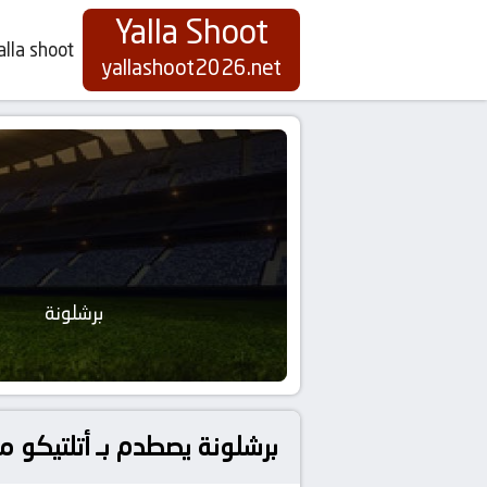
Yalla Shoot
alla shoot
yallashoot2026.net
برشلونة
برشلونة يصطدم بـ أتلتيكو مد