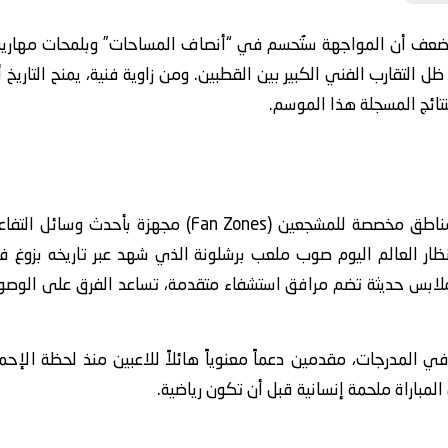
لضعف أن المواجهة ستُحسم في “أنصاف المساحات” وبلمحات مهارية ف
ل التقارب الفني الكبير بين القطبين. ومن زاوية فنية، يمنح التاريخ أ
تائج المسجلة هذا الموسم.
تنتشر في أرجاء ملعب أتلتيكو مدريد مناطق مخصصة للمشجعي
نظار العالم اليوم صوب ملعب برشلونة الذي شهد عبر تاريخه بزوغ فج
 ملابس حديثة تضم مرافق استشفاء متقدمة، تساعد الفرق على الوصو
 المدرجات، مقدمين دعماً معنوياً هائلاً للاعبين منذ لحظة الإحما
مباراة ملحمة إنسانية قبل أن تكون رياضية.