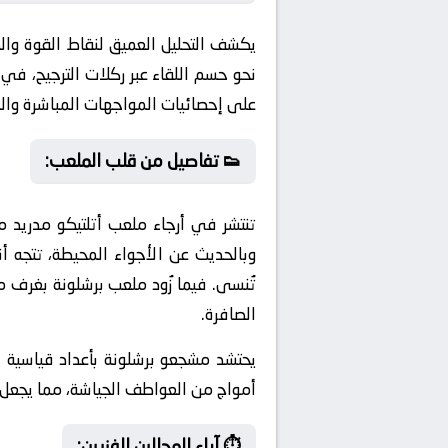
يكشف التحليل العميق لنقاط القوة وا
نحو حسم اللقاء عبر ركلات الترجيح، في ظ
على إحصائيات المواجهات المباشرة والن
👟 تفاصيل من قلب الملعب:
وبالحديث عن الأجواء المحيطة، تتجه أ
تُنسى. فيما زُود ملعب برشلونة بغرف
الصافرة.
يحتشد مشجعو برشلونة بأعداد قياسية في
أمواج من العواطف الجياشة، مما يجعل ال
⏱️ آراء المحللين الفنيين: