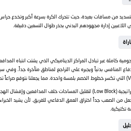
التسديد من مسافات بعيدة، حيث تتحرك الكرة بسرعة أكبر وتخدع حراس 
لى اللاعبين إدارة مجهودهم البدني بحذر طوال التسعين دقيقة.
راة
ية كاملة عبر تبادل المراكز الديناميكي الذي يشتت انتباه المدافعي
فاع المنافس بدنياً ويجبره على التراجع لمناطق متأخرة جداً. وفي سي
ينتهج الفريق استراتيجية (Low Block) لتقليل المساحات خلف المدافعي
جعل من الصعب جداً اختراق العمق الدفاعي للفريق. لأن يشيد الخبراء ب
 تكتيكية.
ليل