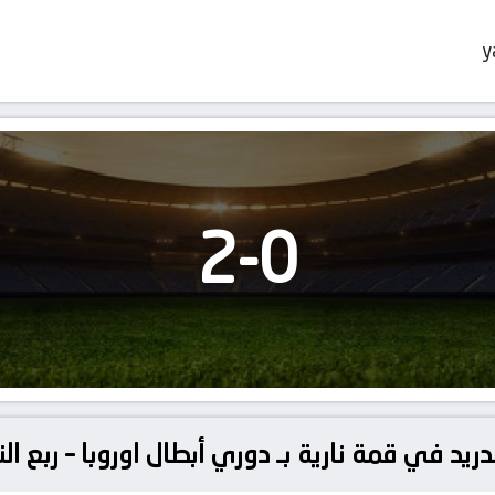
y
2
-
0
ريد في قمة نارية بـ دوري أبطال اوروبا – ربع ال