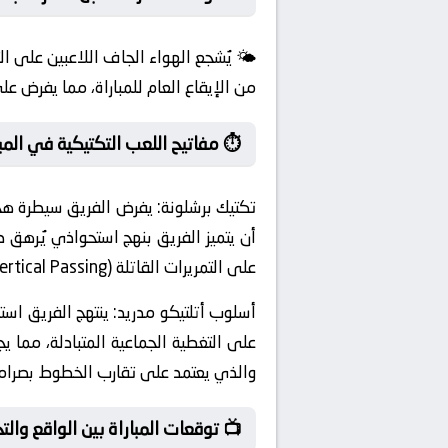
🌤️ يُشجع الهواء الجاف اللاعبين على 
من الإيقاع العام للمباراة، مما يفرض ع
⏱️ مفاتيح اللعب التكتيكية في المبا
تكتيك برشلونة:
يفرض الفريق سيطرة هجوم
أن يتميز الفريق بنهج استحواذي يُرهق د
على التمريرات القاتلة (Vertical Passing) التي تكسر خطوط الخصم بلمسة واحدة. مما يجعلنا نتوقع صراعاً تكتيكياً كبيراً بين المدربين.
أسلوب أتلتيكو مدريد:
على التغطية الجماعية المتبادلة، مما ي
والذي يعتمد على تقارب الخطوط بصرامة
📺 توقعات المباراة بين الواقع والتح