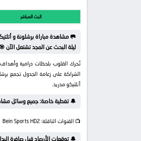
البث المباشر
🥅 مشاهدة مباراة برشلونة و أتلتيك
ليلة البحث عن المجد تشتعل الآن 🎯
تُحرك القلوب بلحظات درامية وأهداف ق
الشراكة على زعامة الجدول تجمع برشلون
أتلتيكو مدريد.
🔔 تغطية خاصة: جميع وسائل مشاهدة
📺
القنوات الناقلة:
Bein Sports HD2
🔔 توقعات الأرصاد قبل صافرة البدا