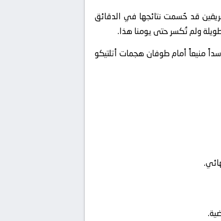
قام أن 77% من اللقاءات السابقة بين الفريقين قد حُسمت نتائجها في الدقائق
طويلة ولم تُكسر حتى يومنا هذا.
اً منيعاً أمام طوفان هجمات أتلتيكو
ائي.
ية.