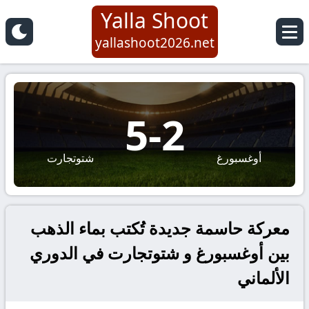
Yalla Shoot
yallashoot2026.net
5
-
2
أوغسبورغ
شتوتجارت
معركة حاسمة جديدة تُكتب بماء الذهب
بين أوغسبورغ و شتوتجارت في الدوري
الألماني