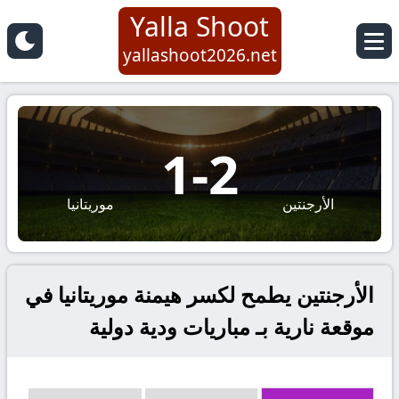
Yalla Shoot
yallashoot2026.net
1
-
2
الأرجنتين
موريتانيا
الأرجنتين يطمح لكسر هيمنة موريتانيا في
موقعة نارية بـ مباريات ودية دولية