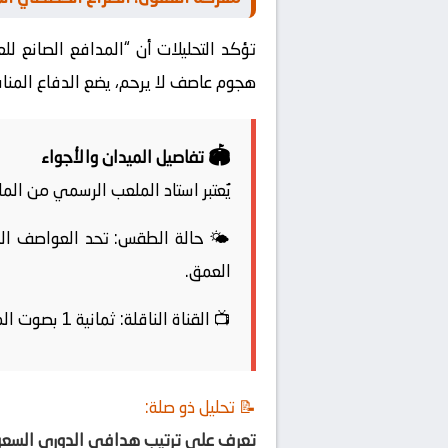
هجوم عاصف لا يرحم، يضع الدفاع المن
🏟️
تفاصيل الميدان والأجواء
يُعتبر استاد الملعب الرسمي من الم
🌤️
حالة الطقس:
تحد العواصف الرم
العمق.
📺
القناة الناقلة:
ثمانية 1 بصوت المعلق غير معروف.
📝 تحليل ذو صلة:
تعرف على ترتيب هدافي الدوري السعود