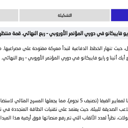
التشكيلة
ايو فاييكانو في دوري المؤتمر الأوروبي – ربع النهائي. قمة منتظ
ل، حيث تنهار الخطط الدفاعية لتبدأ معركة مفتوحة على مصراعيها. 
ك أثينا و رايو فاييكانو في دوري المؤتمر الأوروبي – ربع النهائي. ف
تخضع أرضية الميدان في ملعب أيك أثينا لمعايير الفيفا (تصنيف 5 نجوم)، مما 
الملاعب الصديقة للبيئة، حيث يعتمد على تقنيات الطاقة المتجددة في 
طولات، نظراً لعدد الألقاب التي تم رفع منصاتها فوق أرضية هذا الميد