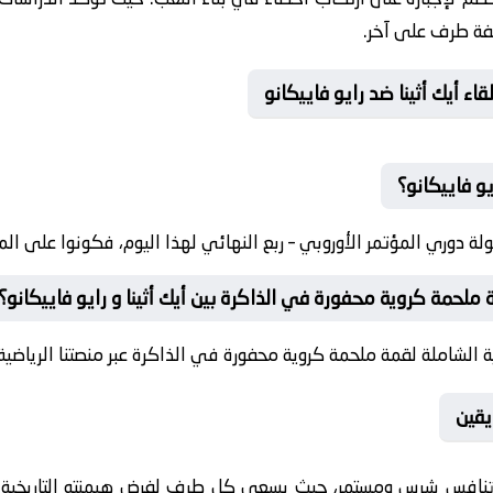
كفة طرف على آخر.
 أيك أثينا ضد رايو فاييكانو
يو فاييكانو؟
 دوري المؤتمر الأوروبي – ربع النهائي لهذا اليوم، فكونوا على الم
لحمة كروية محفورة في الذاكرة بين أيك أثينا و رايو فاييكانو؟
 الشاملة لقمة ملحمة كروية محفورة في الذاكرة عبر منصتنا الرياضية.
يقين
نافس شرس ومستمر، حيث يسعى كل طرف لفرض هيمنته التاريخية. ع