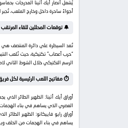
يُشعل أنصار أيك أثينا المدرجات بحما
أجواءً ساحرة داخل وخارج الملعب، تُجبر
🔔 توقعات المحللين للقاء المرتقب
تُعد السيطرة على دائرة المنتصف هي ا
“حرب أعصاب” تكتيكية، حيث تُلعب النتي
الرسم التكتيكي خلال الشوط الثاني ل
⏱️ مفاتيح اللعب الرئيسية لكل فريق
أوراق أيك أثينا:
الظهير الطائر الذي يجم
العصري الذي يساهم في بناء الهجمات 
أوراق رايو فاييكانو:
الظهير الطائر الذي
يساهم في بناء الهجمات من الخلف ويد