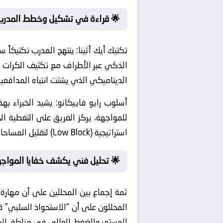
 قراءة في تشكيل وخطط المدربين
ز التكتيك على الاختراق
تكتيك أيك أثينا:
يطرة هجومية كاملة عبر تبادل المراكز
قع صراعاً تكتيكياً كبيراً بين المدربين.
. وفي منعطف آخر
أسلوب رايو فاييكانو:
 للفريق. وفي ذات الصدد، ينتهج الفريق
استراتيجية (Low Block) لتقليل المساحات خلف المدافعين وإفشال الهجمات المرتدة السريعة.
 تحليل فني يكشف خفايا المواجهة:
 العمق الدفاعي. وهو ما يعني أن يجمع
المرمى. حيث يُرجّح الخبراء كفة الهجوم
الفنية أن التفوق البدني في الصراعات