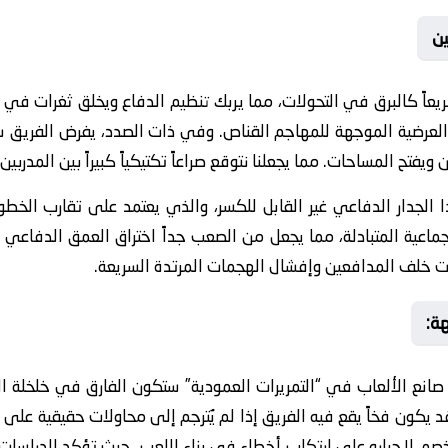

ي التحولات، مما يربك تنظيم الدفاع ويخلق ثغرات في العمق. فيما يرك
العرضية الموجهة للمهاجم القناص. وفي ذات الصدد، يفرض الفريق س
الديناميكي الذي يشتت انتباه المدافعين ويفتح المساحات. مما يجعلنا نتو
ير القابل للكسر، والذي يعتمد على تقارب الخطوط بصرامة تكتيكية
لجماعية المتبادلة، مما يجعل من الصعب جداً اختراق العمق الدفاعي
🌟
ة صانع الألعاب في “التمريرات العمودية” ستكون الفارق في خلخلة
د يكون فخاً يقع فيه الفريق إذا لم يُترجم إلى محاولات حقيقية على 
صم لإجباره على ارتكاب أخطاء في بناء اللعب. حيث تؤكد الدراسات 