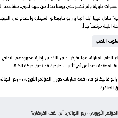
سنوات طويلة ولم تُكسر حتى يومنا هذا. من جهة أخرى، مشاهدة المبار
ية” تبادل فيها أيك أثينا و رايو فاييكانو السيطرة والتقدم في النتيج
لليلة مرتفعاً جداً.
سلوب اللعب
ع العام للمباراة، مما يفرض على اللاعبين إدارة مجهودهم البدني 
فنية المعقدة بعيداً عن أي تأثيرات خارجية قد تعيق حركة الكرة.
رايو فاييكانو في قمة مباريات دوري المؤتمر الأوروبي – ربع النهائ
ق الصافرة.
ؤتمر الأوروبي – ربع النهائي: أين يقف الفريقان؟