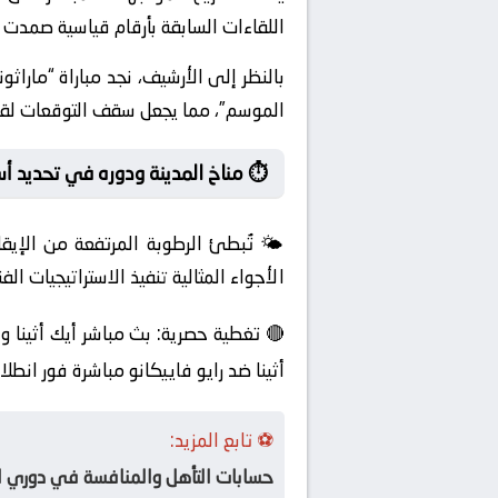
اللقاءات السابقة بأرقام قياسية صمدت ل
بالنظر إلى الأرشيف، نجد مباراة “ماراثون
الموسم”، مما يجعل سقف التوقعات لقمة ا
⏱️ مناخ المدينة ودوره في تحديد أ
🌤️ تُبطئ الرطوبة المرتفعة من الإيقا
الأجواء المثالية تنفيذ الاستراتيجيات ال
🔴 تغطية حصرية: بث مباشر أيك أثينا و 
أثينا ضد رايو فاييكانو مباشرة فور انطلا
⚽ تابع المزيد:
حسابات التأهل والمنافسة في دوري الم