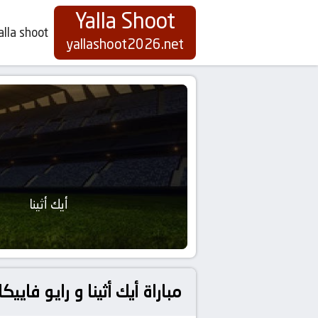
Yalla Shoot
alla shoot
yallashoot2026.net
أيك أثينا
مباراة أيك أثينا و رايو فاييكانو بث مباشر بتاريخ 16 أبريل 26